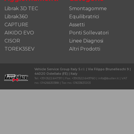
Librak 3D TEC
Smontagomme
Librak360
Equilibratrici
CAPTURE
Assetti
AIKIDO EVO
Ponti Sollevatori
CISOR
Linee Diagnosi
TOREK35EV
Altri Prodotti
Vehicle Service Group Italy S.r.l. | Via Filippo Brunelleschi 9 |
44020 Ostellato (FE) | Italy
Tel. +39 0522.647911 | Fax. +39.0522.649760 | info@butler.it | VAT
no.: 01426630388 | Tax no.: 01633631203