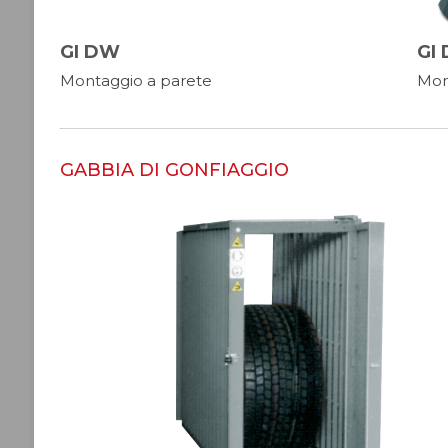
GI DW
GI 
Montaggio a parete
Mon
GABBIA DI GONFIAGGIO