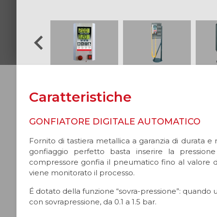
Senza Leva
Forbice
Auto
Misuratore Battistrada
Doppia Forbice
Top Professional
Attrezzature Gommisti
Per Auto
Veicoli Industriali
Bassa Alzata
Tradiz
Caratteristiche
GONFIATORE DIGITALE AUTOMATICO
Fornito di tastiera metallica a garanzia di durata 
gonfiaggio perfetto basta inserire la pression
compressore gonfia il pneumatico fino al valore 
viene monitorato il processo.
É dotato della funzione “sovra-pressione”: quando
Colonne Mobili
con sovrapressione, da 0.1 a 1.5 bar.