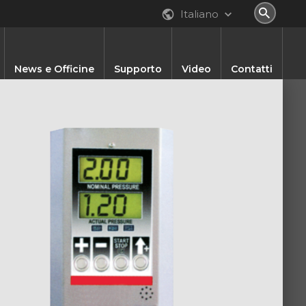
Italiano
News e Officine
Supporto
Video
Contatti
atalogo Online
inee Diagnosi
Localized Content
Altri Prodotti
Officine