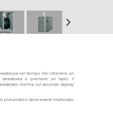
ionali
Due Colonne
Misuratore Battistrada
Linee Diagnosi Auto
Bike
Cilindri Interrati
Accessori Auto
Quattro
Attrezzature
Accessori
Per Veicoli
Li
Colonne
e resistenza nel tempo. Per ottenere un
e desiderata e premere un tasto: il
desiderato mentre sul secondo display
 un pneumatico deve essere intallonato
A Pedane Per Veicoli 