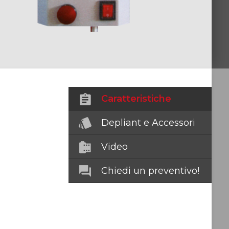
 Per Officine
 Industriali
nee Diagnosi Veicoli Pesanti
Per Veicoli
Sollevamento
Connect
Ponti Autocarro
Accessori
Industriali
Verticale
Autocarro
Caratteristiche
Depliant e Accessori
Video
Chiedi un preventivo!
Industriali