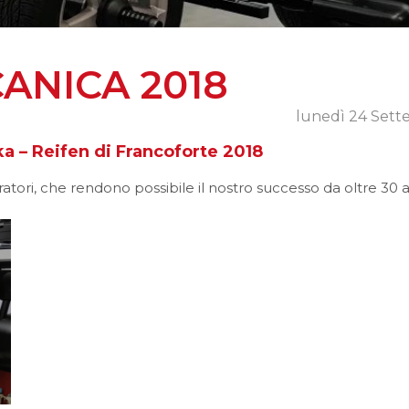
ionali
Due Colonne
Misuratore Battistrada
Linee Diagnosi Auto
Bike
Cilindri Interrati
Accessori Auto
Quattro
Attrezzature
Accessori
Per Veicoli
Li
Colonne
ANICA 2018
lunedì 24 Set
a – Reifen di Francoforte 2018
boratori, che rendono possibile il nostro successo da oltre 30 
A Pedane Per Veicoli 