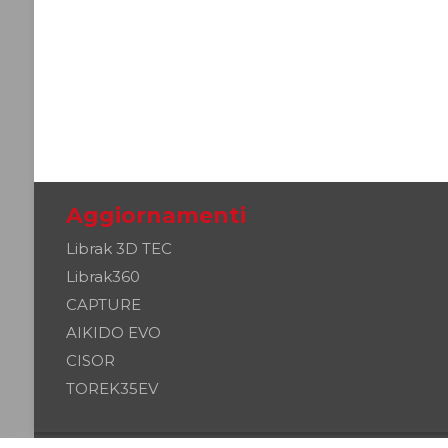
Aggiornamenti
Librak 3D TEC
Librak360
CAPTURE
AIKIDO EVO
CISOR
TOREK35EV