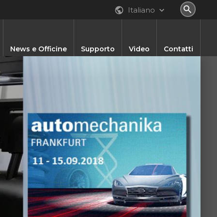
Italiano
News e Officine
Supporto
Video
Contatti
atalogo Online
inee Diagnosi
Localized Content
Altri Prodotti
Officine