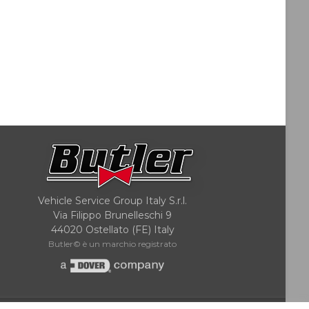
Vehicle Service Group Italy S.r.l.
Via Filippo Brunelleschi 9
44020 Ostellato (FE) Italy
Butler© è un marchio registrato